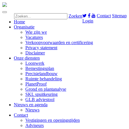
Contact
Sitemap
Zoeken
Login
Home
Organisatie
Wie zijn we
Vacatures
Verkoopvoorwaarden en certificering
Privacy statement
Disclaimer
Onze diensten
Loonwerk
Bemestingsplan
Precisielandbouw
Ruimte behandeling
PlanetProof
Grond en plantanalyse
SKL spuitkeuring
GLB adviestool
Nieuws en agenda
Nieuws
Contact
Vestigingen en openingstijden
Adviseurs