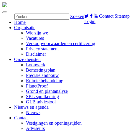
Contact
Sitemap
Zoeken
Login
Home
Organisatie
Wie zijn we
Vacatures
Verkoopvoorwaarden en certificering
Privacy statement
Disclaimer
Onze diensten
Loonwerk
Bemestingsplan
Precisielandbouw
Ruimte behandeling
PlanetProof
Grond en plantanalyse
SKL spuitkeuring
GLB adviestool
Nieuws en agenda
Nieuws
Contact
Vestigingen en openingstijden
Adviseurs