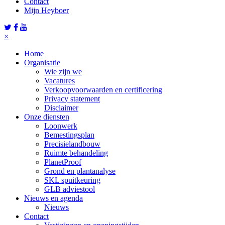
Contact
Mijn Heyboer
×
Home
Organisatie
Wie zijn we
Vacatures
Verkoopvoorwaarden en certificering
Privacy statement
Disclaimer
Onze diensten
Loonwerk
Bemestingsplan
Precisielandbouw
Ruimte behandeling
PlanetProof
Grond en plantanalyse
SKL spuitkeuring
GLB adviestool
Nieuws en agenda
Nieuws
Contact