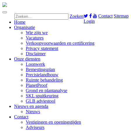
Contact
Sitemap
Zoeken
Login
Home
Organisatie
Wie zijn we
Vacatures
Verkoopvoorwaarden en certificering
Privacy statement
Disclaimer
Onze diensten
Loonwerk
Bemestingsplan
Precisielandbouw
Ruimte behandeling
PlanetProof
Grond en plantanalyse
SKL spuitkeuring
GLB adviestool
Nieuws en agenda
Nieuws
Contact
Vestigingen en openingstijden
Adviseurs