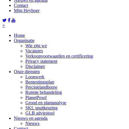
Nieuws en agenda
Contact
Mijn Heyboer
×
Home
Organisatie
Wie zijn we
Vacatures
Verkoopvoorwaarden en certificering
Privacy statement
Disclaimer
Onze diensten
Loonwerk
Bemestingsplan
Precisielandbouw
Ruimte behandeling
PlanetProof
Grond en plantanalyse
SKL spuitkeuring
GLB adviestool
Nieuws en agenda
Nieuws
Contact