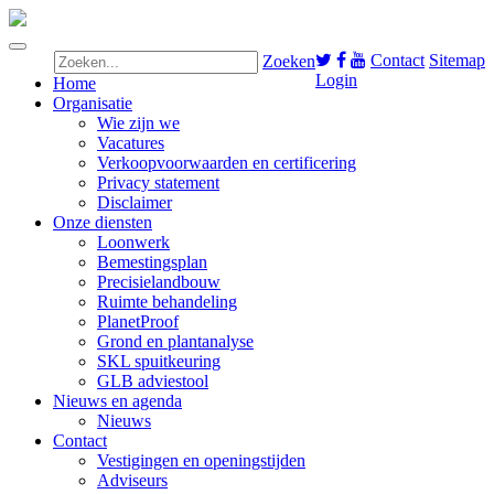
Contact
Sitemap
Zoeken
Login
Home
Organisatie
Wie zijn we
Vacatures
Verkoopvoorwaarden en certificering
Privacy statement
Disclaimer
Onze diensten
Loonwerk
Bemestingsplan
Precisielandbouw
Ruimte behandeling
PlanetProof
Grond en plantanalyse
SKL spuitkeuring
GLB adviestool
Nieuws en agenda
Nieuws
Contact
Vestigingen en openingstijden
Adviseurs