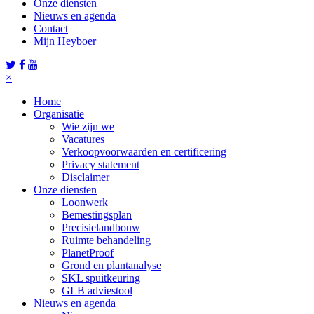
Onze diensten
Nieuws en agenda
Contact
Mijn Heyboer
×
Home
Organisatie
Wie zijn we
Vacatures
Verkoopvoorwaarden en certificering
Privacy statement
Disclaimer
Onze diensten
Loonwerk
Bemestingsplan
Precisielandbouw
Ruimte behandeling
PlanetProof
Grond en plantanalyse
SKL spuitkeuring
GLB adviestool
Nieuws en agenda