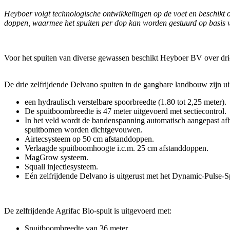
Heyboer volgt technologische ontwikkelingen op de voet en beschikt o
doppen, waarmee het spuiten per dop kan worden gestuurd op basis va
Voor het spuiten van diverse gewassen beschikt Heyboer BV over drie
De drie zelfrijdende Delvano spuiten in de gangbare landbouw zijn u
een hydraulisch verstelbare spoorbreedte (1.80 tot 2,25 meter
De spuitboombreedte is 47 meter uitgevoerd met sectiecontrol.
In het veld wordt de bandenspanning automatisch aangepast af
spuitbomen worden dichtgevouwen.
Airtecsysteem op 50 cm afstanddoppen.
Verlaagde spuitboomhoogte i.c.m. 25 cm afstanddoppen.
MagGrow systeem.
Squall injectiesysteem.
Eén zelfrijdende Delvano is uitgerust met het Dynamic-Pulse-
De zelfrijdende Agrifac Bio-spuit is uitgevoerd met:
Spuitboombreedte van 36 meter.