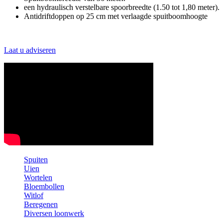
een hydraulisch verstelbare spoorbreedte (1.50 tot 1,80 meter
Antidriftdoppen op 25 cm met verlaagde spuitboomhoogte
Laat u adviseren
Spuiten
Uien
Wortelen
Bloembollen
Witlof
Beregenen
Diversen loonwerk