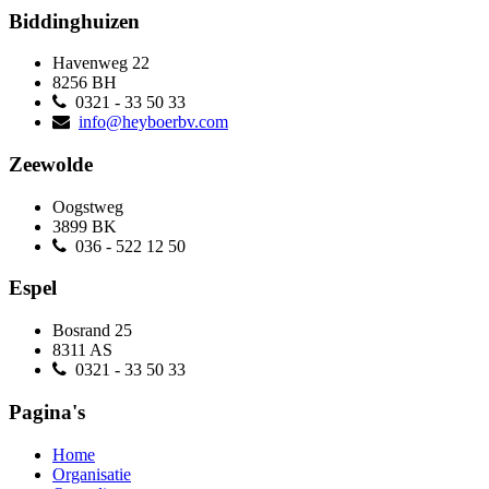
Biddinghuizen
Havenweg 22
8256 BH
0321 - 33 50 33
info@heyboerbv.com
Zeewolde
Oogstweg
3899 BK
036 - 522 12 50
Espel
Bosrand 25
8311 AS
0321 - 33 50 33
Pagina's
Home
Organisatie