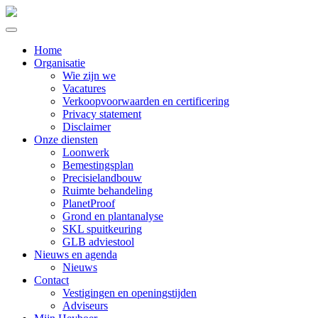
Home
Organisatie
Wie zijn we
Vacatures
Verkoopvoorwaarden en certificering
Privacy statement
Disclaimer
Onze diensten
Loonwerk
Bemestingsplan
Precisielandbouw
Ruimte behandeling
PlanetProof
Grond en plantanalyse
SKL spuitkeuring
GLB adviestool
Nieuws en agenda
Nieuws
Contact
Vestigingen en openingstijden
Adviseurs